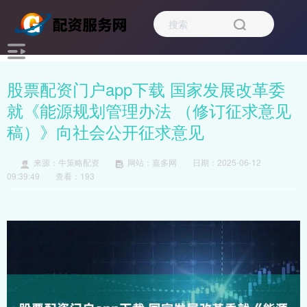
股票配资门户app下载 国家发展改革委
就《能源规划管理办法 （修订征求意见
稿）》向社会公开征求意见
来源：牛策略配资
网站：嘉多网
日期：2025-06-12
09:39:49
查看：193